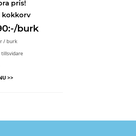
bra pris!
a kokkorv
90:-/burk
r / burk
 tillsvidare
)
NU >>