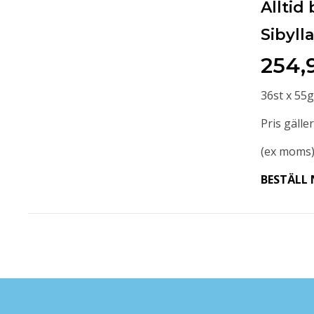
Alltid 
Sibyll
254,
36st x 55g
Pris gäller
(ex moms
BESTÄLL 